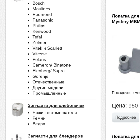
Bosch
Moulinex
Redmond
Лопатка для
Panasonic
Mystery MBM
Philips
Kenwood
Tefal
Zelmer
Vitek и Scarlett
Vitesse
Polaris
Cameron/ Binatone
Elenberg/ Supra
Gorenje
Отечественные
Другие модели
Посадочное мес
Промышленные
Цена:
950
Запчасти для хлебопечек
Ножи-тестомешатели
Подробнее
Ремни
Ведра
Запчасти для блендеров
Лопатка для