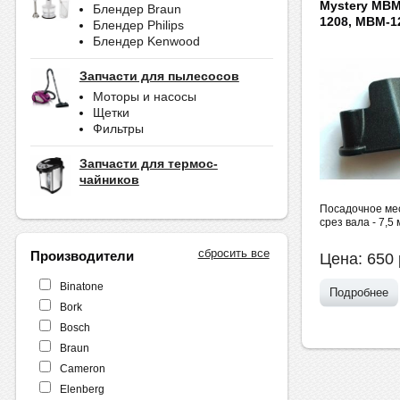
Mystery MBM
Блендер Braun
1208, MBM-1
Блендер Philips
Блендер Kenwood
Запчасти для пылесосов
Моторы и насосы
Щетки
Фильтры
Запчасти для термос-
чайников
Посадочное мест
срез вала - 7,5
сбросить все
Производители
Цена:
650
Binatone
Подробнее
Bork
Bosch
Braun
Cameron
Elenberg