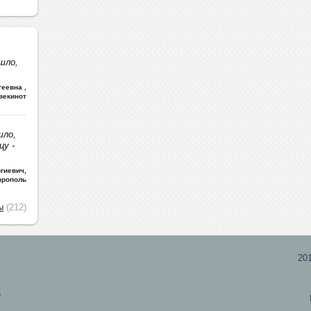
шло,
ргеевна
,
векинот
шло,
цу -
гиевич
,
врополь
ы
(212)
20
х