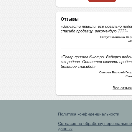
Отзывы
«Запчасти пришли, всё идеально подо
спасибо продавцу, рекомендую ????»
Етгеут Василина Се
Эг
«Товар пришел быстро. Ведерко подо
как родное. Остается сказать продав
Большое спасибо!»
Сысоев Василий Геор
Ста
Все отзыв
Политика конфиденциальности
Согласие на обработку персональны
данных