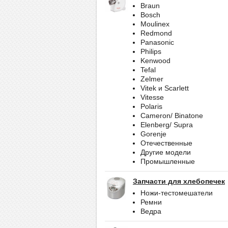
Braun
Bosch
Moulinex
Redmond
Panasonic
Philips
Kenwood
Tefal
Zelmer
Vitek и Scarlett
Vitesse
Polaris
Cameron/ Binatone
Elenberg/ Supra
Gorenje
Отечественные
Другие модели
Промышленные
Запчасти для хлебопечек
Ножи-тестомешатели
Ремни
Ведра