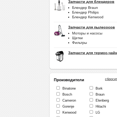
Запчасти для блендеров
Блендер Braun
Блендер Philips
Блендер Kenwood
Запчасти для пылесосов
Моторы и насосы
Щетки
Фильтры
Запчасти для термос-чай
сброси
Производители
Binatone
Bork
Bosch
Braun
Cameron
Elenberg
Gorenje
Hitachi
Kenwood
LG