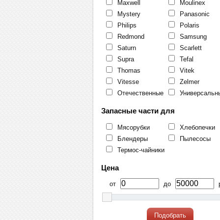
Maxwell
Moulinex
Mystery
Panasonic
Philips
Polaris
Redmond
Samsung
Saturn
Scarlett
Supra
Tefal
Thomas
Vitek
Vitesse
Zelmer
Отечественные
Универсальн
Запасные части для
Мясорубки
Хлебопечки
Блендеры
Пылесосы
Термос-чайники
Цена
от
до
р
Подобрать