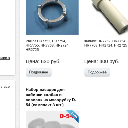
Philips HR7752, HR7754,
Филипс HR7752, HR7754,
HR7755, HR7768, HR2724,
HR7768, HR2724, HR2725
HR2725
ников
Цена:
630
руб.
Цена:
400
руб.
Подробнее
Подробнее
ть все
Набор насадок для
набивки колбас и
сосисок на мясорубку D-
54 (комплект 3 шт.)