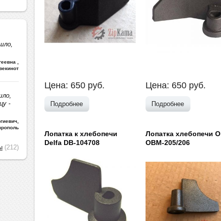
шло,
ргеевна
,
векинот
Цена:
650
руб.
Цена:
650
руб.
шло,
цу -
Подробнее
Подробнее
гиевич
,
врополь
Лопатка к хлебопечи
Лопатка хлебопечи O
Delfa DB-104708
OBM-205/206
ы
(212)