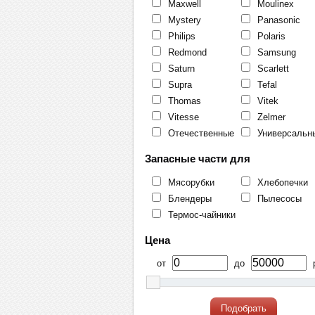
Maxwell
Moulinex
Mystery
Panasonic
Philips
Polaris
Redmond
Samsung
Saturn
Scarlett
Supra
Tefal
Thomas
Vitek
Vitesse
Zelmer
Отечественные
Универсальн
Запасные части для
Мясорубки
Хлебопечки
Блендеры
Пылесосы
Термос-чайники
Цена
от
до
р
Подобрать