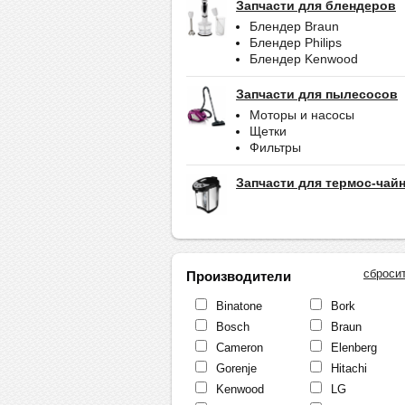
Запчасти для блендеров
Блендер Braun
Блендер Philips
Блендер Kenwood
Запчасти для пылесосов
Моторы и насосы
Щетки
Фильтры
Запчасти для термос-чай
сброси
Производители
Binatone
Bork
Bosch
Braun
Cameron
Elenberg
Gorenje
Hitachi
Kenwood
LG