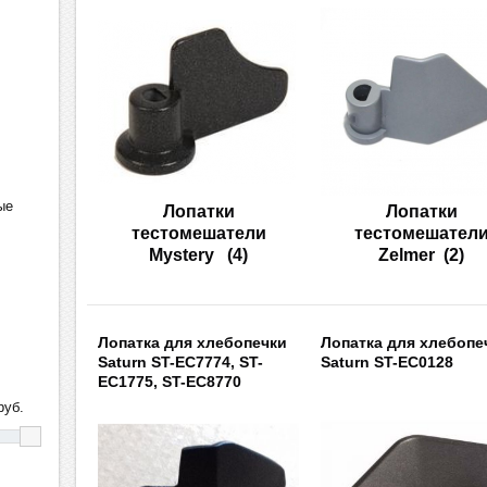
ые
Лопатки
Лопатки
тестомешатели
тестомешател
Mystery
(4)
Zelmer
(2)
Лопатка для хлебопечки
Лопатка для хлебопе
Saturn ST-EC7774, ST-
Saturn ST-EC0128
EC1775, ST-EC8770
уб.