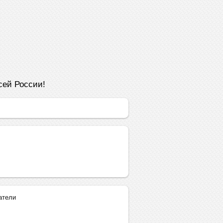
сей России!
атели