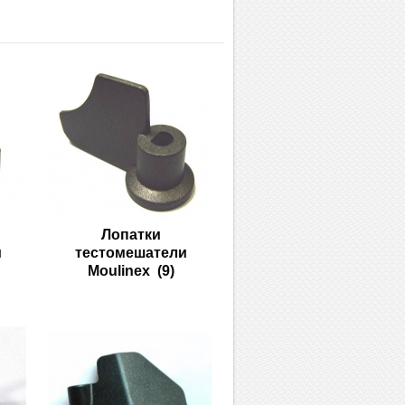
Лопатки
и
тестомешатели
Moulinex
(9)