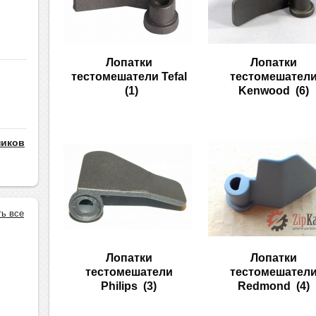
Лопатки
Лопатки
тестомешатели Tefal
тестомешател
(1)
Kenwood
(6)
ников
ть все
Лопатки
Лопатки
тестомешатели
тестомешател
Philips
(3)
Redmond
(4)