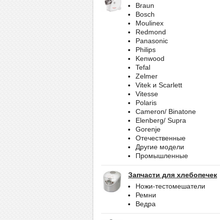
Braun
Bosch
Moulinex
Redmond
Panasonic
Philips
Kenwood
Tefal
Zelmer
Vitek и Scarlett
Vitesse
Polaris
Cameron/ Binatone
Elenberg/ Supra
Gorenje
Отечественные
Другие модели
Промышленные
Запчасти для хлебопечек
Ножи-тестомешатели
Ремни
Ведра