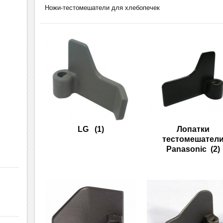
Ножи-тестомешатели для хлебопечек
LG
(1)
Лопатки
тестомешател
Panasonic
(2)