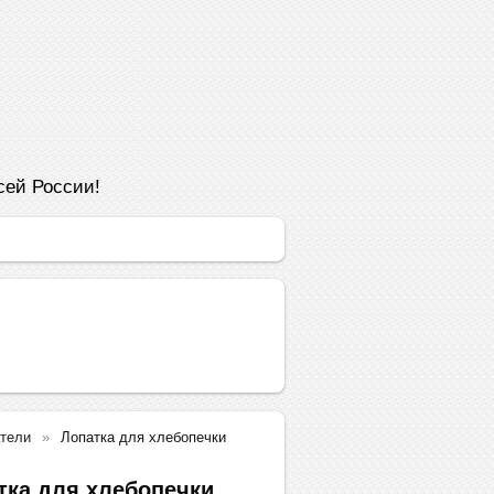
сей России!
тели
Лопатка для хлебопечки
тка для хлебопечки