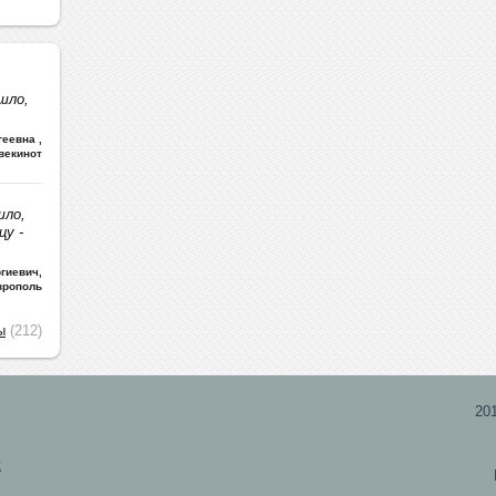
шло,
ргеевна
,
векинот
шло,
цу -
гиевич
,
врополь
ы
(212)
20
х