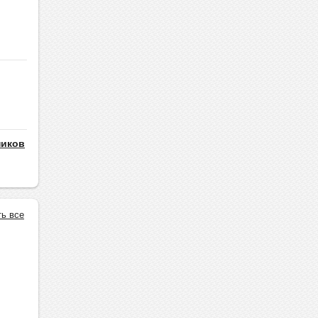
ников
ть все