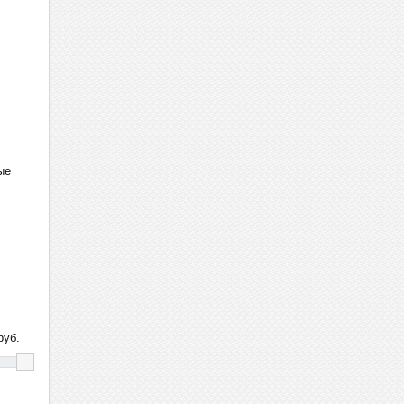
ые
уб.