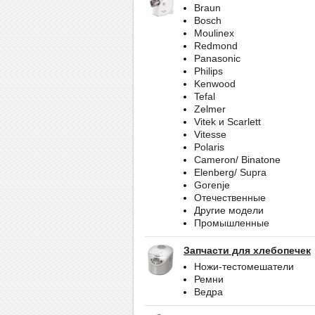
Braun
Bosch
Moulinex
Redmond
Panasonic
Philips
Kenwood
Tefal
Zelmer
Vitek и Scarlett
Vitesse
Polaris
Cameron/ Binatone
Elenberg/ Supra
Gorenje
Отечественные
Другие модели
Промышленные
Запчасти для хлебопечек
Ножи-тестомешатели
Ремни
Ведра