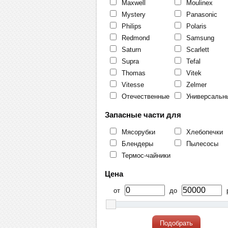
Maxwell
Moulinex
Mystery
Panasonic
Philips
Polaris
Redmond
Samsung
Saturn
Scarlett
Supra
Tefal
Thomas
Vitek
Vitesse
Zelmer
Отечественные
Универсальн
Запасные части для
Мясорубки
Хлебопечки
Блендеры
Пылесосы
Термос-чайники
Цена
от
до
р
Подобрать