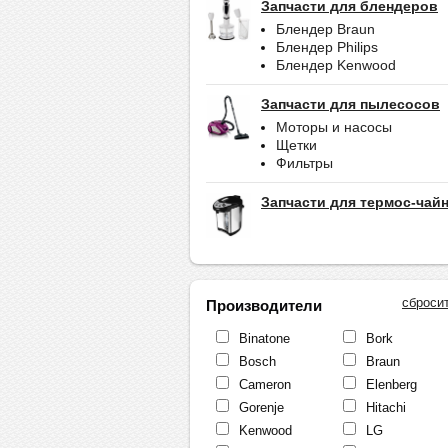
Запчасти для блендеров
Блендер Braun
Блендер Philips
Блендер Kenwood
Запчасти для пылесосов
Моторы и насосы
Щетки
Фильтры
Запчасти для термос-чай
сброси
Производители
Binatone
Bork
Bosch
Braun
Cameron
Elenberg
Gorenje
Hitachi
Kenwood
LG