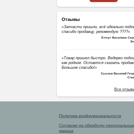
Отзывы
«Запчасти пришли, всё идеально подо
спасибо продавцу, рекомендую ????»
Етгеут Василина Се
Эг
«Товар пришел быстро. Ведерко подо
как родное. Остается сказать продав
Большое спасибо!»
Сысоев Василий Геор
Ста
Все отзыв
Политика конфиденциальности
Согласие на обработку персональны
данных