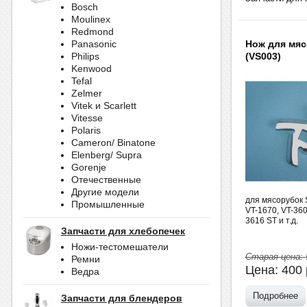
Bosch
Moulinex
Redmond
Нож для мя
Panasonic
(VS003)
Philips
Kenwood
Tefal
Zelmer
Vitek и Scarlett
Vitesse
Polaris
Cameron/ Binatone
Elenberg/ Supra
Gorenje
Отечественные
Другие модели
для мясорубок Sc
Промышленные
VT-1670, VT-360
3616 ST и т.д.
Запчасти для хлебопечек
Ножи-тестомешатели
Старая цена:
Ремни
Цена:
400
Ведра
Подробнее
Запчасти для блендеров