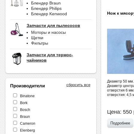
Блендер Braun
Блендер Philips
Нож к мясор
Блендер Kenwood
Запчасти для пылесосов
Моторы и насосы
Щетки
Фильтры
Запчасти для термос-
чайников
Диаметр 50 мм.
сбросить все
Производители
Диаметр центр
отверстия 6 мм
отверстия: 4,5 
Binatone
Bork
Bosch
Цена:
550
Braun
Подробнее
Cameron
Elenberg