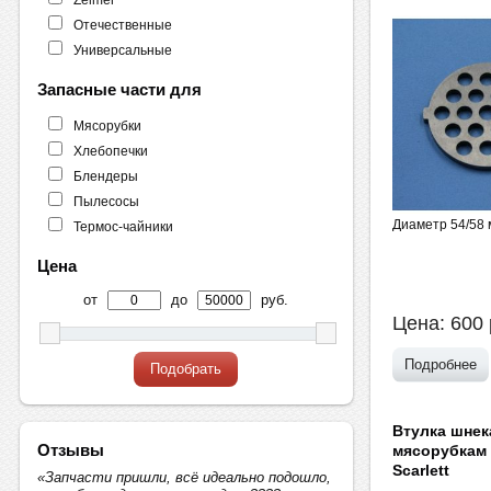
Отечественные
Универсальные
Запасные части для
Мясорубки
Хлебопечки
Блендеры
Пылесосы
Диаметр 54/58 
Термос-чайники
Цена
от
до
руб.
Цена:
600
Подробнее
Подобрать
Втулка шнек
Отзывы
мясорубкам 
Scarlett
«Запчасти пришли, всё идеально подошло,