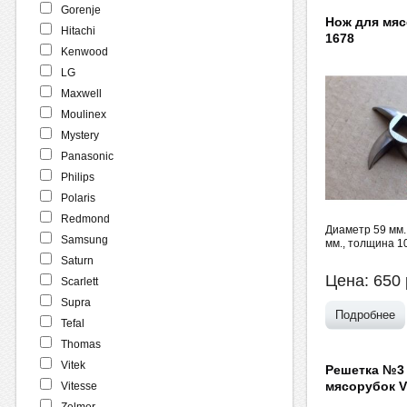
Gorenje
Нож для мяс
Hitachi
1678
Kenwood
LG
Maxwell
Moulinex
Mystery
Panasonic
Philips
Polaris
Redmond
Диаметр 59 мм.,
Samsung
мм., толщина 1
Saturn
Цена:
650
Scarlett
Supra
Подробнее
Tefal
Thomas
Vitek
Решетка №3
мясорубок Vi
Vitesse
Zelmer