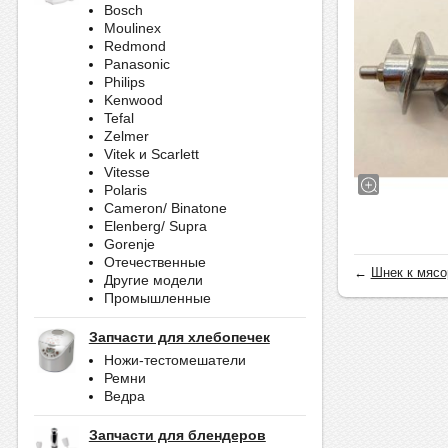
Bosch
Moulinex
Redmond
Panasonic
Philips
Kenwood
Tefal
Zelmer
Vitek и Scarlett
Vitesse
Polaris
Cameron/ Binatone
Elenberg/ Supra
Gorenje
Отечественные
←
Шнек к мясор
Другие модели
Промышленные
Запчасти для хлебопечек
Ножи-тестомешатели
Ремни
Ведра
Запчасти для блендеров