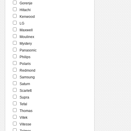
Gorenje
Hitachi
Kenwood
LG
Maxwell
Moulinex
Mystery
Panasonic
Philips
Polaris
Redmond
Samsung
Saturn
Scarlett
Supra
Tefal
Thomas
Vitek
Vitesse
Zelmer