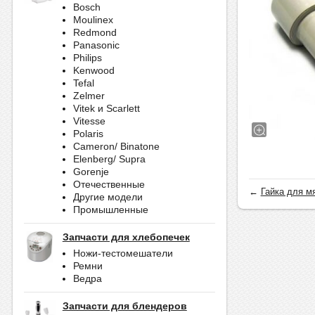
Bosch
Moulinex
Redmond
Panasonic
Philips
Kenwood
Tefal
Zelmer
Vitek и Scarlett
Vitesse
Polaris
Cameron/ Binatone
Elenberg/ Supra
Gorenje
Отечественные
←
Гайка для мя
Другие модели
Промышленные
Запчасти для хлебопечек
Ножи-тестомешатели
Ремни
Ведра
Запчасти для блендеров