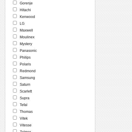
Gorenje
Hitachi
Kenwood
LG
Maxwell
Moulinex
Mystery
Panasonic
Philips
Polaris
Redmond
Samsung
Saturn
Scarlett
Supra
Tefal
Thomas
Vitek
Vitesse
Zelmer