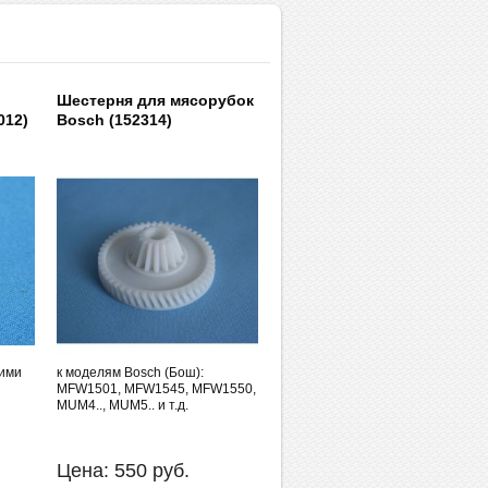
Шестерня для мясорубок
012)
Bosch (152314)
кими
к моделям Bosch (Бош):
MFW1501, MFW1545, MFW1550,
MUM4.., MUM5.. и т.д.
Цена:
550
руб.