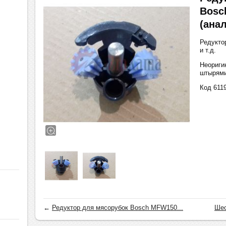
Bosc
(анал
Редукто
и т.д.
Неориги
штырями
Код 611
←
Редуктор для мясорубок Bosch MFW150...
Шес