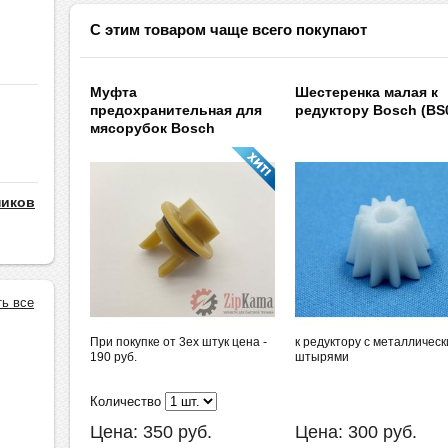
С этим товаром чаще всего покупают
Муфта
Шестеренка малая к
предохранительная для
редуктору Bosch (BS
мясорубок Bosch
ников
ть все
При покупке от 3ех штук цена -
к редуктору с металличес
190 руб.
штырями
Количество
Цена:
350
руб.
Цена:
300
руб.