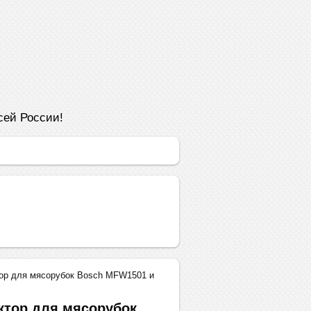
сей России!
ор для мясорубок Bosch MFW1501 и
ктор для мясорубок