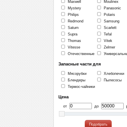
Maxwell
Moulinex
Mystery
Panasonic
Philips
Polaris
Redmond
Samsung
Saturn
Scarlett
Supra
Tefal
Thomas
Vitek
Vitesse
Zelmer
Отечественные
Универсальн
Запасные части для
Мясорубки
Хлебопечки
Блендеры
Пылесосы
Термос-чайники
Цена
от
до
р
Подобрать