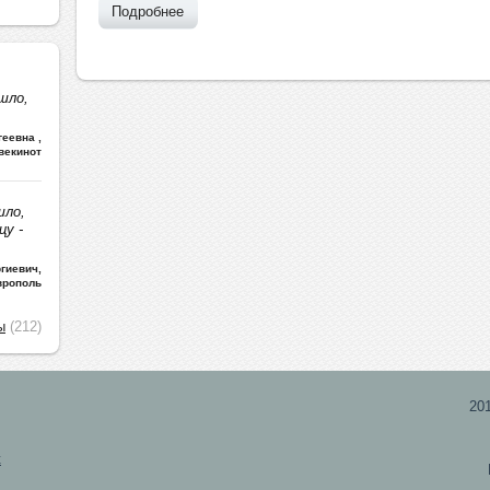
Подробнее
шло,
ргеевна
,
векинот
шло,
цу -
гиевич
,
врополь
ы
(212)
20
х