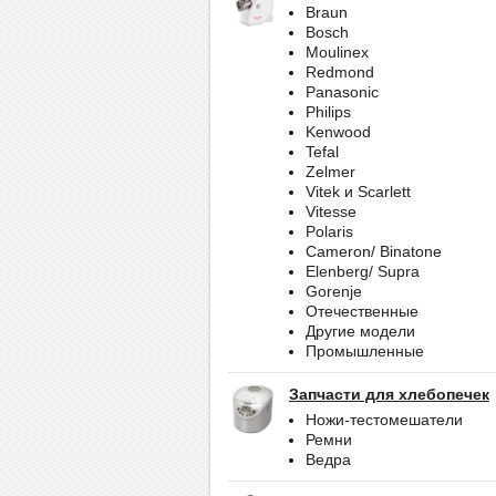
Braun
Bosch
Moulinex
Redmond
Panasonic
Philips
Kenwood
Tefal
Zelmer
Vitek и Scarlett
Vitesse
Polaris
Cameron/ Binatone
Elenberg/ Supra
Gorenje
Отечественные
Другие модели
Промышленные
Запчасти для хлебопечек
Ножи-тестомешатели
Ремни
Ведра