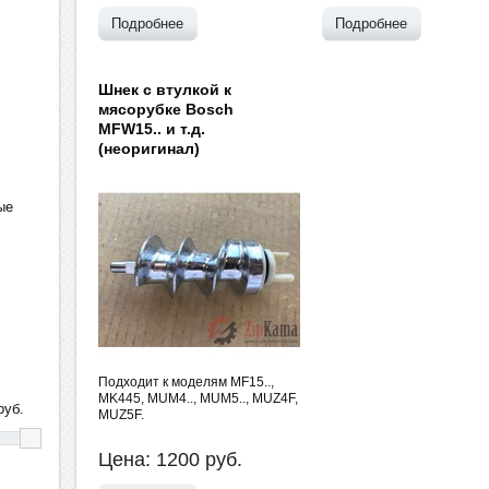
Подробнее
Подробнее
Шнек с втулкой к
мясорубке Bosch
MFW15.. и т.д.
(неоригинал)
ые
Подходит к моделям MF15..,
MK445, MUM4.., MUM5.., MUZ4F,
уб.
MUZ5F.
Цена:
1200
руб.