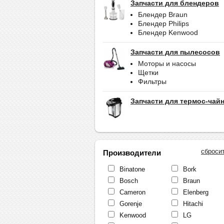
Запчасти для блендеров
Блендер Braun
Блендер Philips
Блендер Kenwood
Запчасти для пылесосов
Моторы и насосы
Щетки
Фильтры
Запчасти для термос-чай
сброси
Производители
Binatone
Bork
Bosch
Braun
Cameron
Elenberg
Gorenje
Hitachi
Kenwood
LG