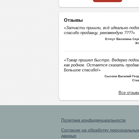
Отзывы
«Запчасти пришли, всё идеально подо
спасибо продавцу, рекомендую ????»
Етгеут Василина Се
Эг
«Товар пришел быстро. Ведерко подо
как родное. Остается сказать продав
Большое спасибо!»
Сысоев Василий Геор
Ста
Все отзыв
Политика конфиденциальности
Согласие на обработку персональны
данных