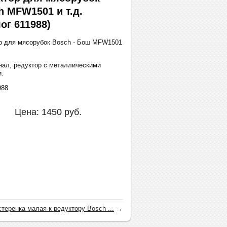
h MFW1501 и т.д.
ог 611988)
р для мясорубок Bosch - Бош MFW1501
нал, редуктор с металлическими
.
988
Цена:
1450
руб.
теренка малая к редуктору Bosch ...
→