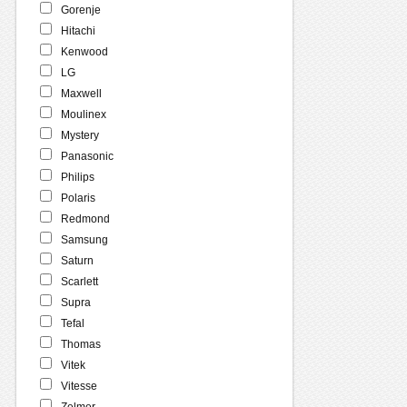
Gorenje
Hitachi
Kenwood
LG
Maxwell
Moulinex
Mystery
Panasonic
Philips
Polaris
Redmond
Samsung
Saturn
Scarlett
Supra
Tefal
Thomas
Vitek
Vitesse
Zelmer