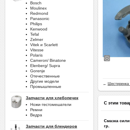
Bosch
Moulinex
Redmond
Panasonic
Philips
Kenwood
Tefal
Zelmer
Vitek и Scarlett
Vitesse
Polaris
Cameron/ Binatone
Elenberg/ Supra
Gorenje
Отечественные
Другие модели
←
Шестеренка 
Промышленные
Запчасти для хлебопечек
С этим това
Ножи-тестомешатели
Ремни
Ведра
Смазка сили
гр.
Запчасти для блендеров