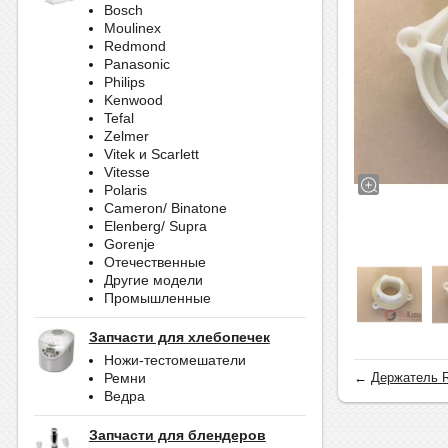
Bosch
Moulinex
Redmond
Panasonic
Philips
Kenwood
Tefal
Zelmer
Vitek и Scarlett
Vitesse
Polaris
Cameron/ Binatone
Elenberg/ Supra
Gorenje
Отечественные
Другие модели
Промышленные
Запчасти для хлебопечек
Ножи-тестомешатели
←
Держатель 
Ремни
Ведра
Запчасти для блендеров