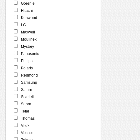
Gorenje
Hitachi
Kenwood
LG
Maxwell
Moulinex
Mystery
Panasonic
Philips
Polaris
Redmond
Samsung
Saturn
Scarlett
Supra
Tefal
Thomas
Vitek
Vitesse
Zelmer