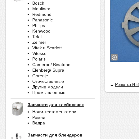
Bosch
Moulinex
Redmond
Panasonic
Philips
Kenwood
Tefal
Zelmer
Vitek и Scarlett
Vitesse
Polaris
Cameron/ Binatone
Elenberg/ Supra
Gorenje
Отечественные
←
Решетка №3
Другие модели
Промышленные
Запчасти для хлебопечек
Ножи-тестомешатели
Ремни
Ведра
Запчасти для блендеров