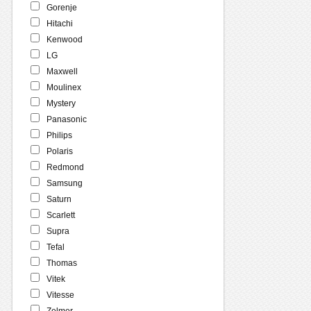
Gorenje
Hitachi
Kenwood
LG
Maxwell
Moulinex
Mystery
Panasonic
Philips
Polaris
Redmond
Samsung
Saturn
Scarlett
Supra
Tefal
Thomas
Vitek
Vitesse
Zelmer