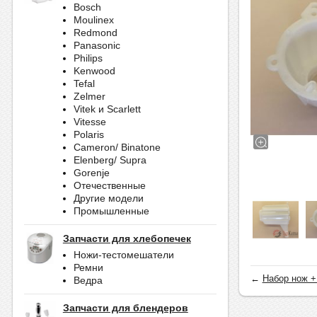
Bosch
Moulinex
Redmond
Panasonic
Philips
Kenwood
Tefal
Zelmer
Vitek и Scarlett
Vitesse
Polaris
Cameron/ Binatone
Elenberg/ Supra
Gorenje
Отечественные
Другие модели
Промышленные
Запчасти для хлебопечек
Ножи-тестомешатели
Ремни
←
Набор нож +
Ведра
Запчасти для блендеров