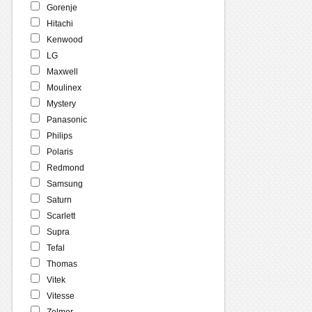
Gorenje
Hitachi
Kenwood
LG
Maxwell
Moulinex
Mystery
Panasonic
Philips
Polaris
Redmond
Samsung
Saturn
Scarlett
Supra
Tefal
Thomas
Vitek
Vitesse
Zelmer