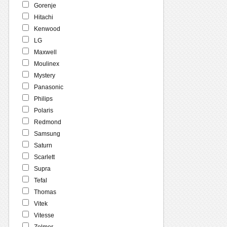
Gorenje
Hitachi
Kenwood
LG
Maxwell
Moulinex
Mystery
Panasonic
Philips
Polaris
Redmond
Samsung
Saturn
Scarlett
Supra
Tefal
Thomas
Vitek
Vitesse
Zelmer