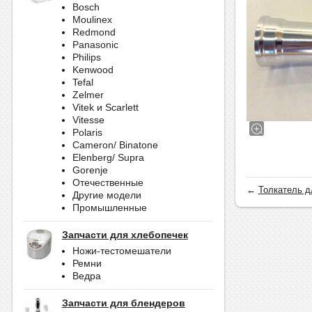
Bosch
Moulinex
Redmond
Panasonic
Philips
Kenwood
Tefal
Zelmer
Vitek и Scarlett
Vitesse
Polaris
Cameron/ Binatone
Elenberg/ Supra
Gorenje
Отечественные
←
Толкатель д
Другие модели
Промышленные
Запчасти для хлебопечек
Ножи-тестомешатели
Ремни
Ведра
Запчасти для блендеров