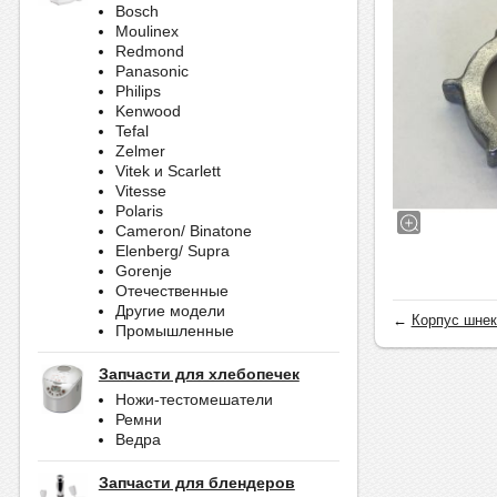
Bosch
Moulinex
Redmond
Panasonic
Philips
Kenwood
Tefal
Zelmer
Vitek и Scarlett
Vitesse
Polaris
Cameron/ Binatone
Elenberg/ Supra
Gorenje
Отечественные
Другие модели
←
Корпус шнек
Промышленные
Запчасти для хлебопечек
Ножи-тестомешатели
Ремни
Ведра
Запчасти для блендеров