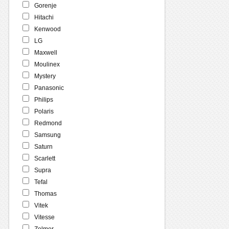
Gorenje
Hitachi
Kenwood
LG
Maxwell
Moulinex
Mystery
Panasonic
Philips
Polaris
Redmond
Samsung
Saturn
Scarlett
Supra
Tefal
Thomas
Vitek
Vitesse
Zelmer