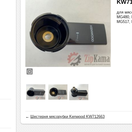
KW71
для мяс
MG480, 
MG517,
←
Шестерня мясорубки Kenwood KW712663