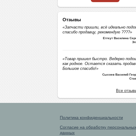
Отзывы
«Запчасти пришли, всё идеально подо
спасибо продавцу, рекомендую ????»
Етгеут Василина Се
Эг
«Товар пришел быстро. Ведерко подо
как родное. Остается сказать продав
Большое спасибо!»
Сысоев Василий Геор
Ста
Все отзыв
Политика конфиденциальности
Согласие на обработку персональны
данных