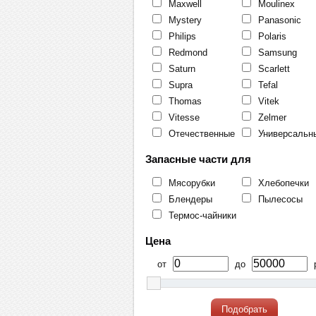
Maxwell
Moulinex
Mystery
Panasonic
Philips
Polaris
Redmond
Samsung
Saturn
Scarlett
Supra
Tefal
Thomas
Vitek
Vitesse
Zelmer
Отечественные
Универсальн
Запасные части для
Мясорубки
Хлебопечки
Блендеры
Пылесосы
Термос-чайники
Цена
от
до
р
Подобрать