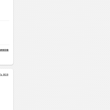
ников
ть все