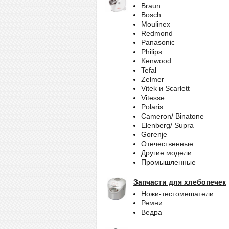
Braun
Bosch
Moulinex
Redmond
Panasonic
Philips
Kenwood
Tefal
Zelmer
Vitek и Scarlett
Vitesse
Polaris
Cameron/ Binatone
Elenberg/ Supra
Gorenje
Отечественные
Другие модели
Промышленные
Запчасти для хлебопечек
Ножи-тестомешатели
Ремни
Ведра