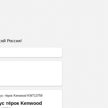
сей России!
пус тёрок Kenwood KW713759
ус тёрок Kenwood