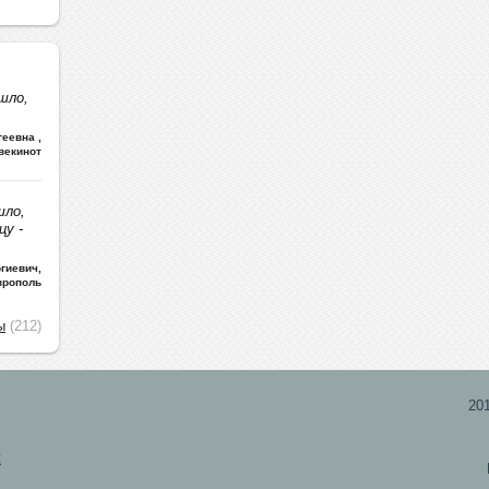
шло,
ргеевна
,
векинот
шло,
цу -
гиевич
,
врополь
ы
(212)
20
х