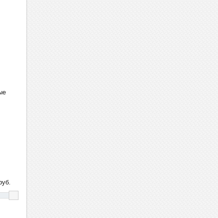
ые
уб.