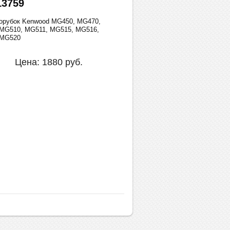
3759
орубок Kenwood MG450, MG470,
MG510, MG511, MG515, MG516,
 MG520
Цена:
1880
руб.