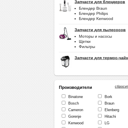
Запчасти для блендеров
Блендер Braun
Блендер Philips
Блендер Kenwood
Запчасти для пылесосов
Моторы и насосы
Щетки
Фильтры
Запчасти для термос-чай
сброси
Производители
Binatone
Bork
Bosch
Braun
Cameron
Elenberg
Gorenje
Hitachi
Kenwood
LG