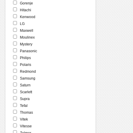
Gorenje
Hitachi
Kenwood
LG
Maxwell
Moulinex
Mystery
Panasonic
Philips
Polaris
Redmond
Samsung
Saturn
Scarlett
Supra
Tefal
Thomas
Vitek
Vitesse
Zelmer