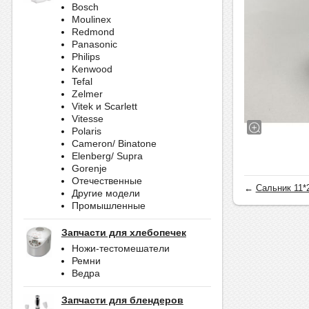
Bosch
Moulinex
Redmond
Panasonic
Philips
Kenwood
Tefal
Zelmer
Vitek и Scarlett
Vitesse
Polaris
Cameron/ Binatone
Elenberg/ Supra
Gorenje
Отечественные
←
Сальник 11*
Другие модели
Промышленные
Запчасти для хлебопечек
Ножи-тестомешатели
Ремни
Ведра
Запчасти для блендеров