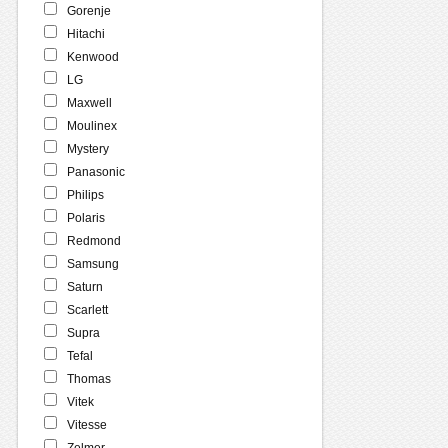
Gorenje
Hitachi
Kenwood
LG
Maxwell
Moulinex
Mystery
Panasonic
Philips
Polaris
Redmond
Samsung
Saturn
Scarlett
Supra
Tefal
Thomas
Vitek
Vitesse
Zelmer