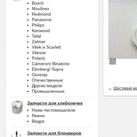
Bosch
Moulinex
Redmond
Panasonic
Philips
Kenwood
Tefal
Zelmer
Vitek и Scarlett
Vitesse
Polaris
Cameron/ Binatone
Elenberg/ Supra
Gorenje
Отечественные
Другие модели
←
Шестерня м
Промышленные
Запчасти для хлебопечек
Ножи-тестомешатели
Ремни
Ведра
Запчасти для блендеров