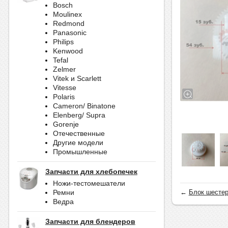
Bosch
Moulinex
Redmond
Panasonic
Philips
Kenwood
Tefal
Zelmer
Vitek и Scarlett
Vitesse
Polaris
Cameron/ Binatone
Elenberg/ Supra
Gorenje
Отечественные
Другие модели
Промышленные
Запчасти для хлебопечек
Ножи-тестомешатели
←
Блок шестере
Ремни
Ведра
Запчасти для блендеров