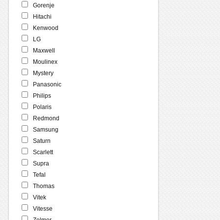
Gorenje
Hitachi
Kenwood
LG
Maxwell
Moulinex
Mystery
Panasonic
Philips
Polaris
Redmond
Samsung
Saturn
Scarlett
Supra
Tefal
Thomas
Vitek
Vitesse
Zelmer