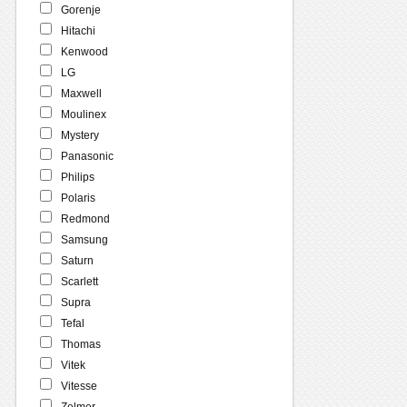
Gorenje
Hitachi
Kenwood
LG
Maxwell
Moulinex
Mystery
Panasonic
Philips
Polaris
Redmond
Samsung
Saturn
Scarlett
Supra
Tefal
Thomas
Vitek
Vitesse
Zelmer