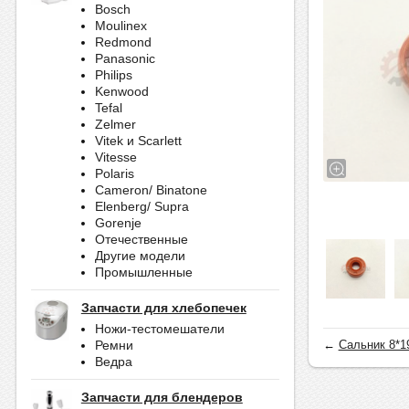
Bosch
Moulinex
Redmond
Panasonic
Philips
Kenwood
Tefal
Zelmer
Vitek и Scarlett
Vitesse
Polaris
Cameron/ Binatone
Elenberg/ Supra
Gorenje
Отечественные
Другие модели
Промышленные
Запчасти для хлебопечек
Ножи-тестомешатели
←
Сальник 8*1
Ремни
Ведра
Запчасти для блендеров