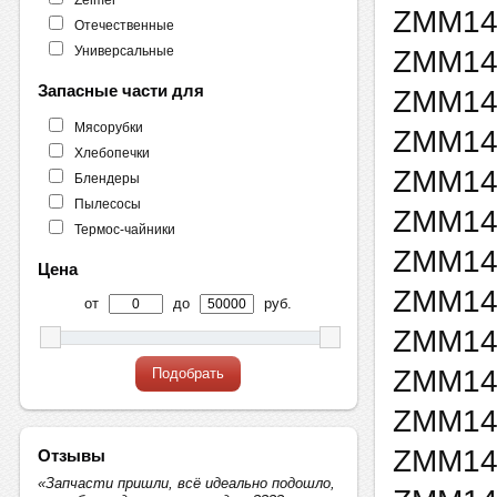
ZMM14
Отечественные
Универсальные
ZMM14
Запасные части для
ZMM14
Мясорубки
ZMM14
Хлебопечки
ZMM14
Блендеры
Пылесосы
ZMM14
Термос-чайники
ZMM14
Цена
ZMM14
от
до
руб.
ZMM14
ZMM14
Подобрать
ZMM14
ZMM14
Отзывы
«Запчасти пришли, всё идеально подошло,