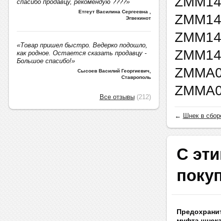
ZMM14
спасибо продавцу, рекомендую ????»
Етгеут Василина Сергеевна
,
ZMM14
Эгвекинот
ZMM14
«Товар пришел быстро. Ведерко подошло,
ZMM14
как родное. Остается сказать продавцу -
Большое спасибо!»
ZMMA01
Сысоев Василий Георгиевич
,
Ставрополь
ZMMA0
Все отзывы
(212)
←
Шнек в сборе
С эти
поку
Предохрани
муфта шнека