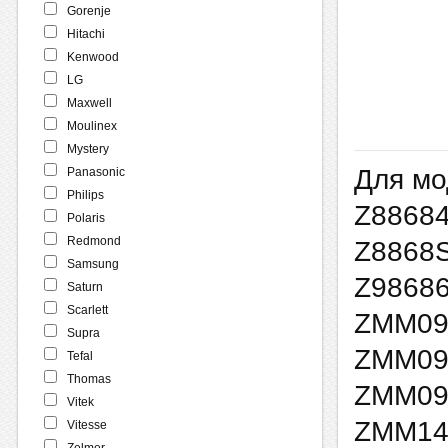
Gorenje
Hitachi
Kenwood
LG
Maxwell
Moulinex
Mystery
Для мо
Panasonic
Philips
Z88684
Polaris
Redmond
Z8868S
Samsung
Z9868
Saturn
Scarlett
ZMM09
Supra
ZMM09
Tefal
Thomas
ZMM09
Vitek
ZMM14
Vitesse
Zelmer