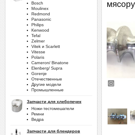
мясору
Bosch
Moulinex
Redmond
Panasonic
Philips
Kenwood
Tefal
Zelmer
Vitek и Scarlett
Vitesse
Polaris
Cameron/ Binatone
Elenberg/ Supra
Gorenje
Отечественные
Другие модели
Промышленные
Запчасти для хлебопечек
Ножи-тестомешатели
Ремни
Ведра
Запчасти для блендеров