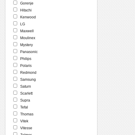
Gorenje
Hitachi
Kenwood
LG
Maxwell
Moulinex
Mystery
Panasonic
Philips
Polaris
Redmond
Samsung
Saturn
Scarlett
Supra
Tefal
Thomas
Vitek
Vitesse
Zelmer