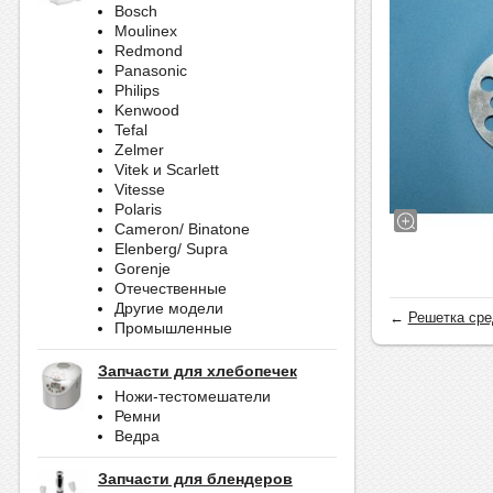
Bosch
Moulinex
Redmond
Panasonic
Philips
Kenwood
Tefal
Zelmer
Vitek и Scarlett
Vitesse
Polaris
Cameron/ Binatone
Elenberg/ Supra
Gorenje
Отечественные
Другие модели
←
Решетка сред
Промышленные
Запчасти для хлебопечек
Ножи-тестомешатели
Ремни
Ведра
Запчасти для блендеров