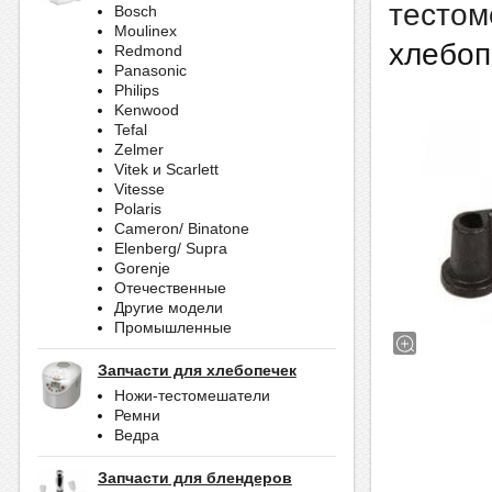
тестом
Bosch
Moulinex
хлебоп
Redmond
Panasonic
Philips
Kenwood
Tefal
Zelmer
Vitek и Scarlett
Vitesse
Polaris
Cameron/ Binatone
Elenberg/ Supra
Gorenje
Отечественные
Другие модели
Промышленные
Запчасти для хлебопечек
Ножи-тестомешатели
Ремни
Ведра
Запчасти для блендеров