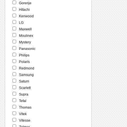
Gorenje
Hitachi
Kenwood
LG
Maxwell
Moulinex
Mystery
Panasonic
Philips
Polaris
Redmond
Samsung
Saturn
Scarlett
Supra
Tefal
Thomas
Vitek
Vitesse
Zelmer