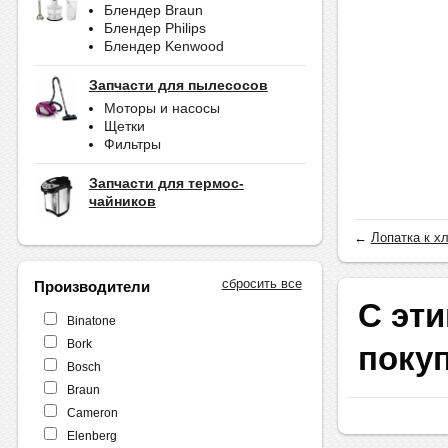
Блендер Braun
Блендер Philips
Блендер Kenwood
Запчасти для пылесосов
Моторы и насосы
Щетки
Фильтры
Запчасти для термос-
чайников
←
Лопатка к х
сбросить все
Производители
С эти
Binatone
Bork
поку
Bosch
Braun
Cameron
Elenberg