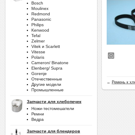
Bosch
Moulinex
Redmond
Panasonic
Philips
Kenwood
Tefal
Zelmer
Vitek и Scarlett
Vitesse
Polaris
Cameron/ Binatone
Elenberg/ Supra
Gorenje
Отечественные
←
Ремень к хл
Другие модели
Промышленные
Запчасти для хлебопечек
Ножи-тестомешатели
Ремни
Ведра
Запчасти для блендеров