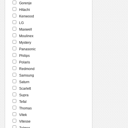
Gorenje
Hitachi
Kenwood
LG
Maxwell
Moulinex
Mystery
Panasonic
Philips
Polaris
Redmond
Samsung
Saturn
Scarlett
Supra
Tefal
Thomas
Vitek
Vitesse
Zelmer