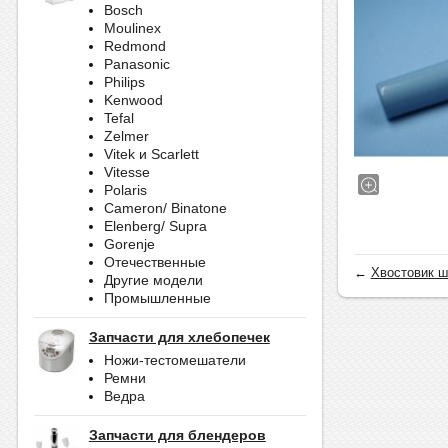
Bosch
Moulinex
Redmond
Panasonic
Philips
Kenwood
Tefal
Zelmer
Vitek и Scarlett
Vitesse
Polaris
Cameron/ Binatone
Elenberg/ Supra
Gorenje
Отечественные
←
Хвостовик ш
Другие модели
Промышленные
Запчасти для хлебопечек
Ножи-тестомешатели
Ремни
Ведра
Запчасти для блендеров