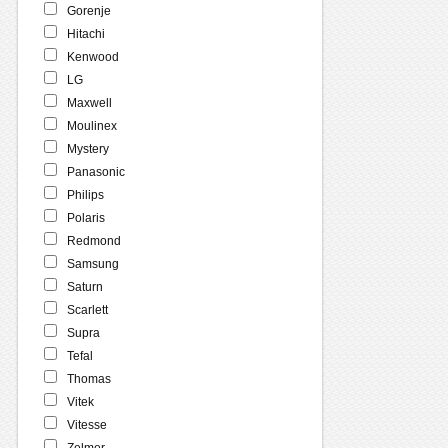
Gorenje
Hitachi
Kenwood
LG
Maxwell
Moulinex
Mystery
Panasonic
Philips
Polaris
Redmond
Samsung
Saturn
Scarlett
Supra
Tefal
Thomas
Vitek
Vitesse
Zelmer