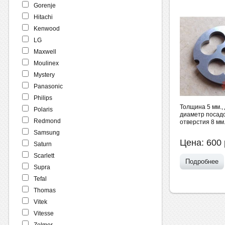
Gorenje
Hitachi
Kenwood
LG
Maxwell
Moulinex
Mystery
Panasonic
Philips
Толщина 5 мм.,
Polaris
диаметр посад
Redmond
отверстия 8 мм
Samsung
Цена:
600
Saturn
Scarlett
Подробнее
Supra
Tefal
Thomas
Vitek
Vitesse
Zelmer