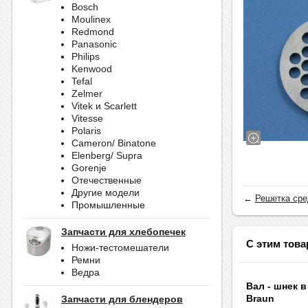
Bosch
Moulinex
Redmond
Panasonic
Philips
Kenwood
Tefal
Zelmer
Vitek и Scarlett
Vitesse
Polaris
Cameron/ Binatone
Elenberg/ Supra
Gorenje
Отечественные
Другие модели
←
Решетка сре
Промышленные
Запчасти для хлебопечек
С этим това
Ножи-тестомешатели
Ремни
Ведра
Вал - шнек в
Braun
Запчасти для блендеров