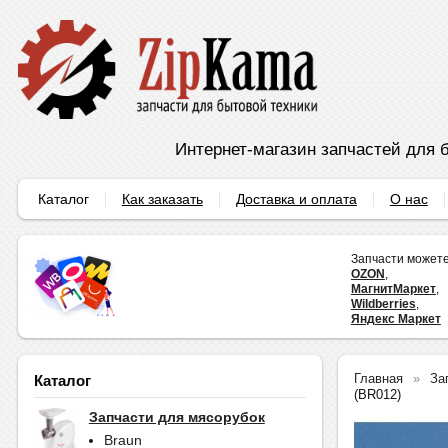
Интернет-магазин запчастей для б
Каталог
Как заказать
Доставка и оплата
О нас
Запчасти можете
OZON
,
МагнитМаркет
,
Wildberries
,
Яндекс Маркет
Главная
За
Каталог
(BR012)
Запчасти для мясорубок
Braun