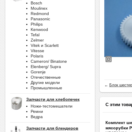
Bosch
Moulinex
Redmond
Panasonic
Philips
Kenwood
Tefal
Zelmer
Vitek и Scarlett
Vitesse
Polaris
Cameron/ Binatone
Elenberg/ Supra
Gorenje
Отечественные
Другие модели
←
Блок шестер
Промышленные
Запчасти для хлебопечек
С этим това
Ножи-тестомешатели
Ремни
Ведра
Комплект ше
мясорубки Ph
Запчасти для блендеров