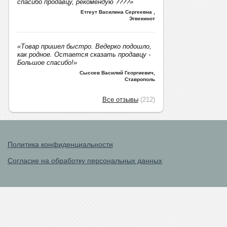
спасибо продавцу, рекомендую ????»
Етгеут Василина Сергеевна
,
Эгвекинот
«Товар пришел быстро. Ведерко подошло,
как родное. Остается сказать продавцу -
Большое спасибо!»
Сысоев Василий Георгиевич
,
Ставрополь
Все отзывы
(212)
Политика конфиденциальности
Согласие на обработку персональных данных