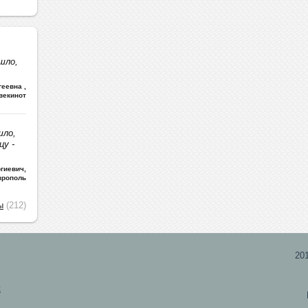
шло,
ргеевна
,
векинот
шло,
цу -
гиевич
,
врополь
ы
(212)
20
х