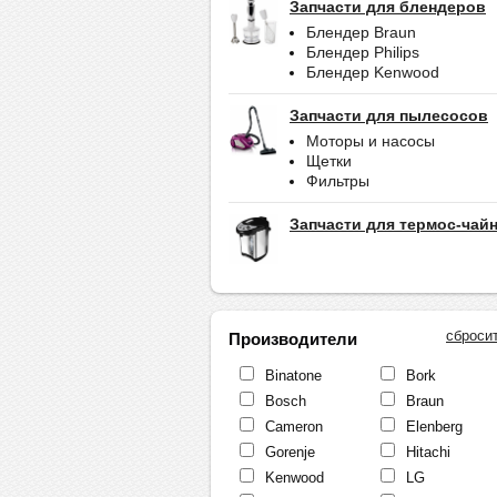
Запчасти для блендеров
Блендер Braun
Блендер Philips
Блендер Kenwood
Запчасти для пылесосов
Моторы и насосы
Щетки
Фильтры
Запчасти для термос-чай
сброси
Производители
Binatone
Bork
Bosch
Braun
Cameron
Elenberg
Gorenje
Hitachi
Kenwood
LG