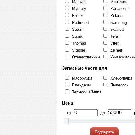
Maxwell
Moulinex
Mystery
Panasonic
Philips
Polaris
Redmond
Samsung
Saturn
Scarlett
Supra
Tefal
Thomas
Vitek
Vitesse
Zelmer
Отечественные
Универсальн
Запасные части для
Мясорубки
Хлебопечки
Блендеры
Пылесосы
Термос-чайники
Цена
от
до
р
Подобрать