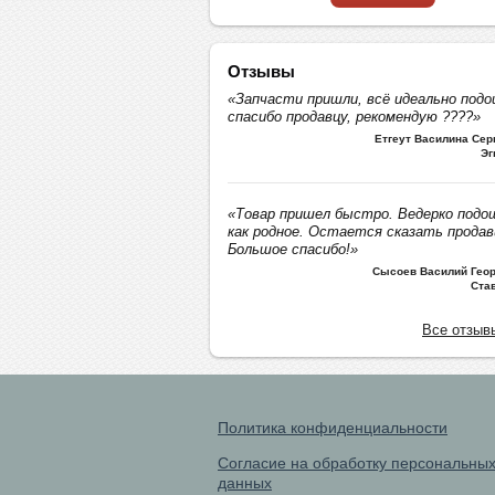
Отзывы
«Запчасти пришли, всё идеально подо
спасибо продавцу, рекомендую ????»
Етгеут Василина Се
Эг
«Товар пришел быстро. Ведерко подо
как родное. Остается сказать продав
Большое спасибо!»
Сысоев Василий Геор
Ста
Все отзыв
Политика конфиденциальности
Согласие на обработку персональны
данных