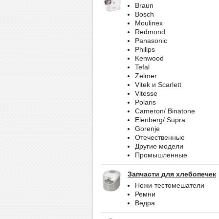
Braun
Bosch
Moulinex
Redmond
Panasonic
Philips
Kenwood
Tefal
Zelmer
Vitek и Scarlett
Vitesse
Polaris
Cameron/ Binatone
Elenberg/ Supra
Gorenje
Отечественные
Другие модели
Промышленные
Запчасти для хлебопечек
Ножи-тестомешатели
Ремни
Ведра