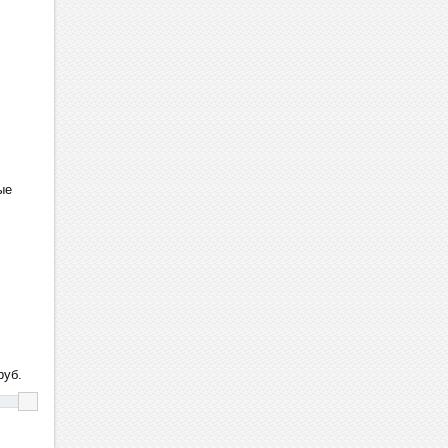
ые
уб.