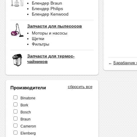
Блендер Braun
Блендер Philips
Блендер Kenwood
Запчасти для пылесосов
Моторы и насосы
Щетки
Фильтры
Запчасти для термос-
чайников
←
Барабанчик 
сбросить все
Производители
Binatone
Bork
Bosch
Braun
Cameron
Elenberg