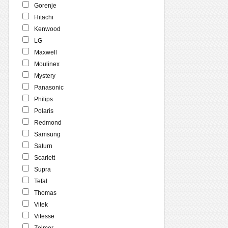
Gorenje
Hitachi
Kenwood
LG
Maxwell
Moulinex
Mystery
Panasonic
Philips
Polaris
Redmond
Samsung
Saturn
Scarlett
Supra
Tefal
Thomas
Vitek
Vitesse
Zelmer