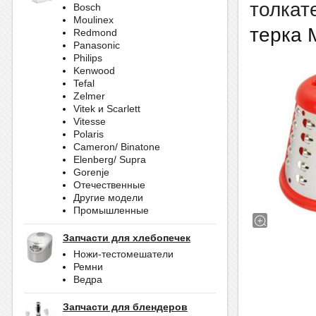
толкат
Bosch
Moulinex
терка 
Redmond
Panasonic
Philips
Kenwood
Tefal
Zelmer
Vitek и Scarlett
Vitesse
Polaris
Cameron/ Binatone
Elenberg/ Supra
Gorenje
Отечественные
Другие модели
Промышленные
Запчасти для хлебопечек
Ножи-тестомешатели
Ремни
Ведра
Запчасти для блендеров