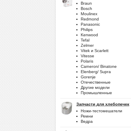
Braun
Bosch
Moulinex
Redmond
Panasonic
Philips
Kenwood
Tefal
Zelmer
Vitek и Scarlett
Vitesse
Polaris
Cameron/ Binatone
Elenberg/ Supra
Gorenje
Отечественные
Другие модели
Промышленные
Запчасти для хлебопечек
Ножи-тестомешатели
Ремни
Ведра