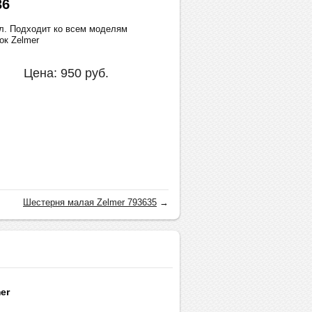
36
л. Подходит ко всем моделям
ок Zelmer
Цена:
950
руб.
Шестерня малая Zelmer 793635
→
er