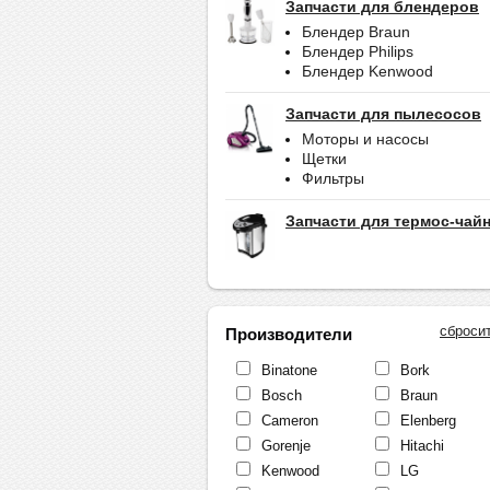
Запчасти для блендеров
Блендер Braun
Блендер Philips
Блендер Kenwood
Запчасти для пылесосов
Моторы и насосы
Щетки
Фильтры
Запчасти для термос-чай
сброси
Производители
Binatone
Bork
Bosch
Braun
Cameron
Elenberg
Gorenje
Hitachi
Kenwood
LG