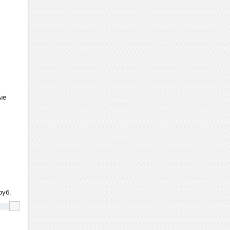
ые
уб.