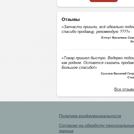
Отзывы
«Запчасти пришли, всё идеально подо
спасибо продавцу, рекомендую ????»
Етгеут Василина Се
Эг
«Товар пришел быстро. Ведерко подо
как родное. Остается сказать продав
Большое спасибо!»
Сысоев Василий Геор
Ста
Все отзыв
Политика конфиденциальности
Согласие на обработку персональны
данных