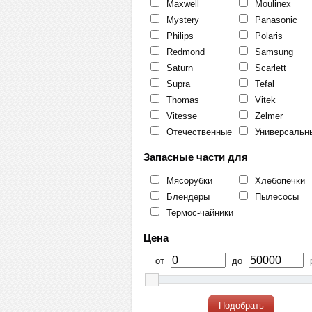
Maxwell
Moulinex
Mystery
Panasonic
Philips
Polaris
Redmond
Samsung
Saturn
Scarlett
Supra
Tefal
Thomas
Vitek
Vitesse
Zelmer
Отечественные
Универсальн
Запасные части для
Мясорубки
Хлебопечки
Блендеры
Пылесосы
Термос-чайники
Цена
от
до
р
Подобрать