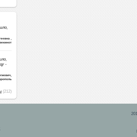
шло,
ргеевна
,
векинот
шло,
цу -
гиевич
,
врополь
ы
(212)
20
х