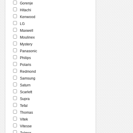
Gorenje
Hitachi
Kenwood
LG
Maxwell
Moulinex
Mystery
Panasonic
Philips
Polaris
Redmond
Samsung
Saturn
Scarlett
Supra
Tefal
Thomas
Vitek
Vitesse
Zelmer