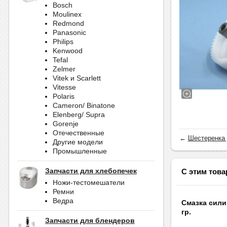
Bosch
Moulinex
Redmond
Panasonic
Philips
Kenwood
Tefal
Zelmer
Vitek и Scarlett
Vitesse
Polaris
Cameron/ Binatone
Elenberg/ Supra
Gorenje
Отечественные
←
Шестеренка 
Другие модели
Промышленные
Запчасти для хлебопечек
С этим това
Ножи-тестомешатели
Ремни
Ведра
Смазка сили
гр.
Запчасти для блендеров