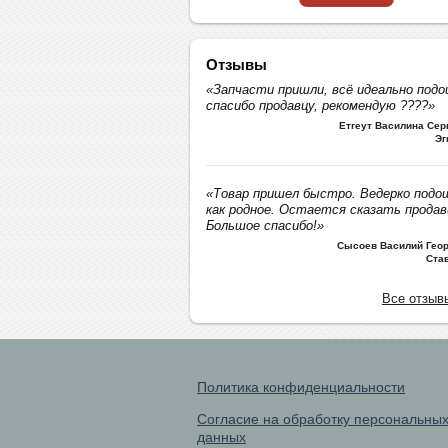
Отзывы
«Запчасти пришли, всё идеально подо
спасибо продавцу, рекомендую ????»
Етгеут Василина Се
Эг
«Товар пришел быстро. Ведерко подо
как родное. Остается сказать продав
Большое спасибо!»
Сысоев Василий Геор
Ста
Все отзыв
Политика конфиденциальности
Согласие на обработку персональны
данных