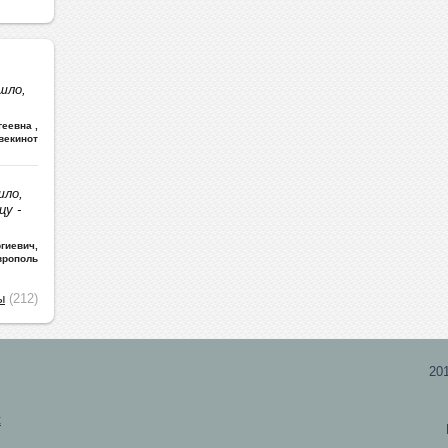
шло,
ргеевна
,
векинот
шло,
цу -
гиевич
,
врополь
ы
(212)
20
х