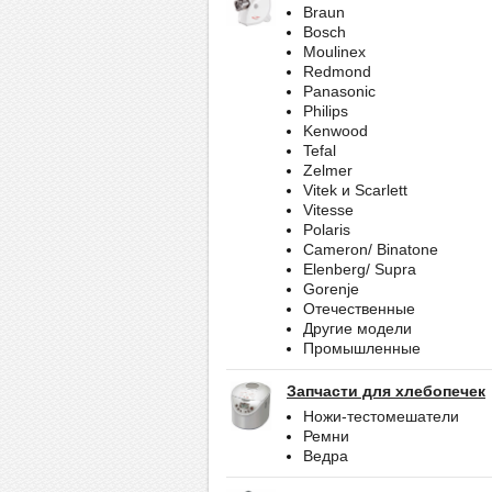
Braun
Bosch
Moulinex
Redmond
Panasonic
Philips
Kenwood
Tefal
Zelmer
Vitek и Scarlett
Vitesse
Polaris
Cameron/ Binatone
Elenberg/ Supra
Gorenje
Отечественные
Другие модели
Промышленные
Запчасти для хлебопечек
Ножи-тестомешатели
Ремни
Ведра