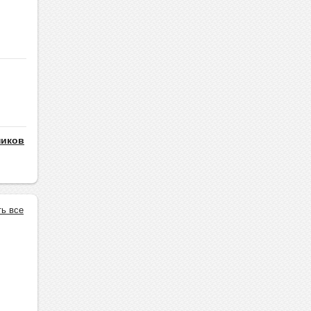
ников
ть все