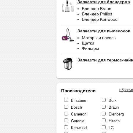
Запчасти для блендеров
Блендер Braun
Блендер Philips
Блендер Kenwood
Запчасти для пылесосов
Моторы и насосы
Щетки
Фильтры
Запчасти для термос-чай
сброси
Производители
Binatone
Bork
Bosch
Braun
Cameron
Elenberg
Gorenje
Hitachi
Kenwood
LG