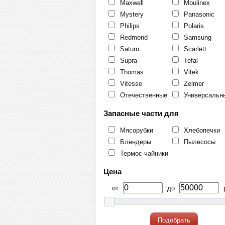
Maxwell
Moulinex
Mystery
Panasonic
Philips
Polaris
Redmond
Samsung
Saturn
Scarlett
Supra
Tefal
Thomas
Vitek
Vitesse
Zelmer
Отечественные
Универсальн
Запасные части для
Мясорубки
Хлебопечки
Блендеры
Пылесосы
Термос-чайники
Цена
от
до
р
Подобрать