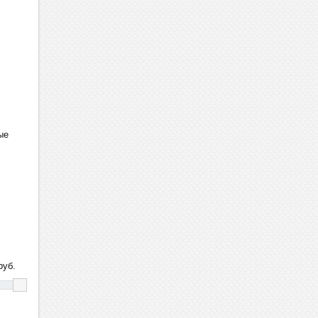
ые
уб.