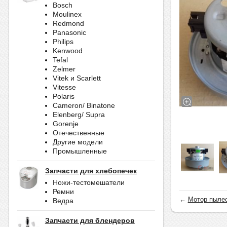
Bosch
Moulinex
Redmond
Panasonic
Philips
Kenwood
Tefal
Zelmer
Vitek и Scarlett
Vitesse
Polaris
Cameron/ Binatone
Elenberg/ Supra
Gorenje
Отечественные
Другие модели
Промышленные
Запчасти для хлебопечек
Ножи-тестомешатели
Ремни
←
Мотор пыле
Ведра
Запчасти для блендеров