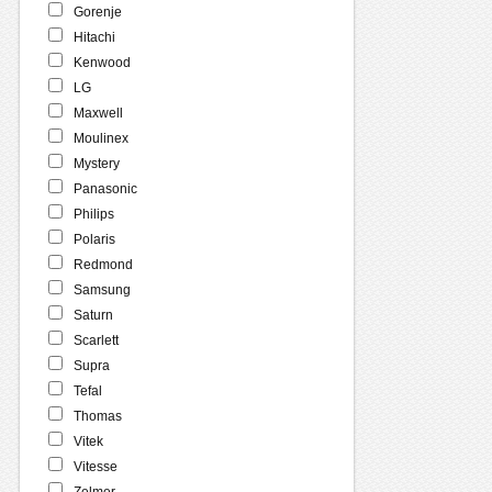
Gorenje
Hitachi
Kenwood
LG
Maxwell
Moulinex
Mystery
Panasonic
Philips
Polaris
Redmond
Samsung
Saturn
Scarlett
Supra
Tefal
Thomas
Vitek
Vitesse
Zelmer