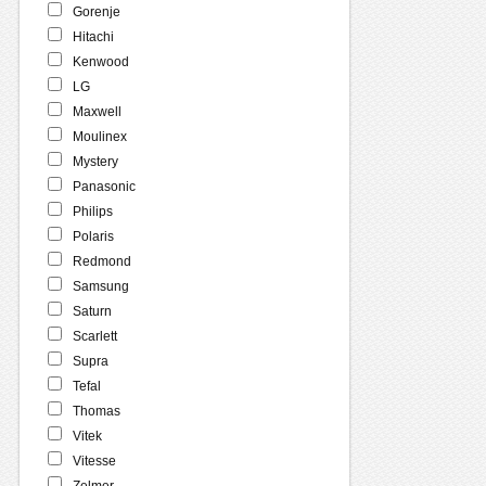
Gorenje
Hitachi
Kenwood
LG
Maxwell
Moulinex
Mystery
Panasonic
Philips
Polaris
Redmond
Samsung
Saturn
Scarlett
Supra
Tefal
Thomas
Vitek
Vitesse
Zelmer