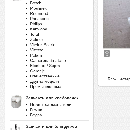
Bosch
Moulinex
Redmond
Panasonic
Philips
Kenwood
Tefal
Zelmer
Vitek и Scarlett
Vitesse
Polaris
Cameron/ Binatone
Elenberg/ Supra
Gorenje
Отечественные
←
Блок шестер
Другие модели
Промышленные
Запчасти для хлебопечек
Ножи-тестомешатели
Ремни
Ведра
Запчасти для блендеров