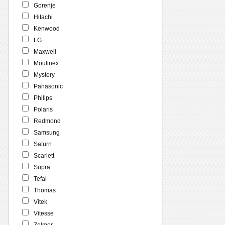
Gorenje
Hitachi
Kenwood
LG
Maxwell
Moulinex
Mystery
Panasonic
Philips
Polaris
Redmond
Samsung
Saturn
Scarlett
Supra
Tefal
Thomas
Vitek
Vitesse
Zelmer