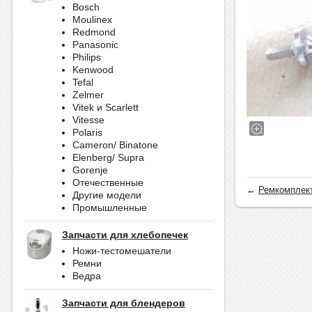
Bosch
Moulinex
Redmond
Panasonic
Philips
Kenwood
Tefal
Zelmer
Vitek и Scarlett
Vitesse
Polaris
Cameron/ Binatone
Elenberg/ Supra
Gorenje
Отечественные
←
Ремкомплект
Другие модели
Промышленные
Запчасти для хлебопечек
Ножи-тестомешатели
Ремни
Ведра
Запчасти для блендеров