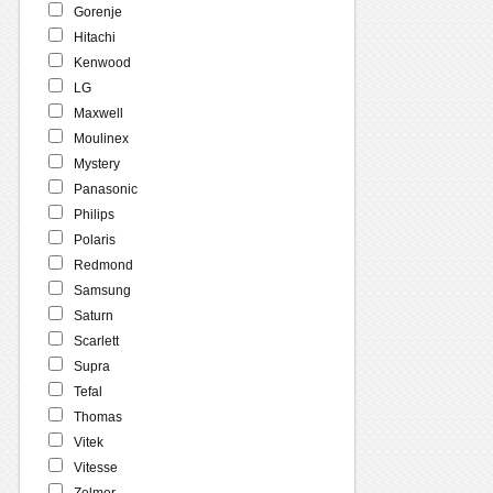
Gorenje
Hitachi
Kenwood
LG
Maxwell
Moulinex
Mystery
Panasonic
Philips
Polaris
Redmond
Samsung
Saturn
Scarlett
Supra
Tefal
Thomas
Vitek
Vitesse
Zelmer