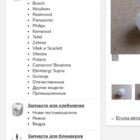
Bosch
Moulinex
Redmond
Panasonic
Philips
Kenwood
Tefal
Zelmer
Vitek и Scarlett
Vitesse
Polaris
Cameron/ Binatone
Elenberg/ Supra
Gorenje
Отечественные
Другие модели
Промышленные
Запчасти для хлебопечек
Ножи-тестомешатели
←
Втулка мета
Ремни
Ведра
Запчасти для блендеров