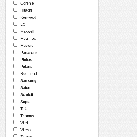
Gorenje
Hitachi
Kenwood
LG
Maxwell
Moulinex
Mystery
Panasonic
Philips
Polaris
Redmond
Samsung
Saturn
Scarlett
Supra
Tefal
Thomas
Vitek
Vitesse
Zelmer