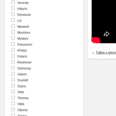
Gorenje
Hitachi
Kenwood
LG
Maxwell
Moulinex
Mystery
Panasonic
Philips
←
Гайка к мясо
Polaris
Redmond
Samsung
Saturn
Scarlett
Supra
Tefal
Thomas
Vitek
Vitesse
Zelmer