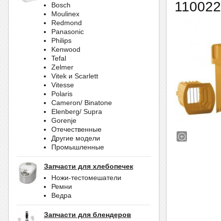
11002
Bosch
Moulinex
Redmond
Panasonic
Philips
Kenwood
Tefal
Zelmer
Vitek и Scarlett
Vitesse
Polaris
Cameron/ Binatone
Elenberg/ Supra
Gorenje
Отечественные
Другие модели
Промышленные
Запчасти для хлебопечек
Ножи-тестомешатели
Ремни
Ведра
Запчасти для блендеров