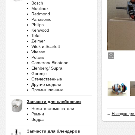
Bosch
Moulinex
Redmond
Panasonic
Philips
Kenwood
Tefal
Zelmer
Vitek и Scarlett
Vitesse
Polaris
Cameron/ Binatone
Elenberg/ Supra
Gorenje
Отечественные
Другие модели
Промышленные
Запчасти для хлебопечек
Ножи-тестомешатели
←
Насадка дл
Ремни
Ведра
Запчасти для блендеров