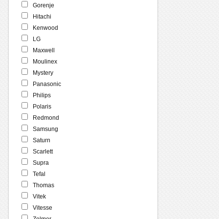
Gorenje
Hitachi
Kenwood
LG
Maxwell
Moulinex
Mystery
Panasonic
Philips
Polaris
Redmond
Samsung
Saturn
Scarlett
Supra
Tefal
Thomas
Vitek
Vitesse
Zelmer