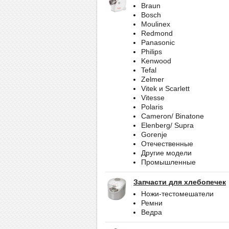
Braun
Bosch
Moulinex
Redmond
Panasonic
Philips
Kenwood
Tefal
Zelmer
Vitek и Scarlett
Vitesse
Polaris
Cameron/ Binatone
Elenberg/ Supra
Gorenje
Отечественные
Другие модели
Промышленные
Запчасти для хлебопечек
Ножи-тестомешатели
Ремни
Ведра