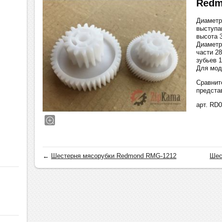
Redm
Диаметр
выступа
высота 3
Диаметр
части 28
зубьев 1
Для мод
Сравнит
предста
арт. RD
←
Шестерня мясорубки Redmond RMG-1212
Шес