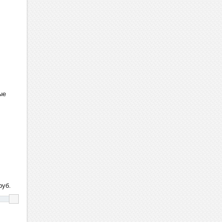
ые
уб.