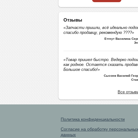
Отзывы
«Запчасти пришли, всё идеально подо
спасибо продавцу, рекомендую ????»
Етгеут Василина Се
Эг
«Товар пришел быстро. Ведерко подо
как родное. Остается сказать продав
Большое спасибо!»
Сысоев Василий Геор
Ста
Все отзыв
Политика конфиденциальности
Согласие на обработку персональны
данных