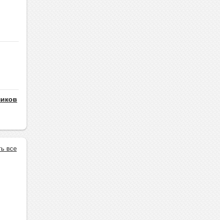
ников
ть все