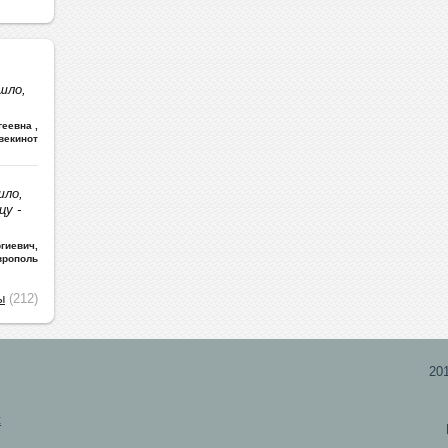
шло,
ргеевна
,
векинот
шло,
цу -
гиевич
,
врополь
ы
(212)
20
х