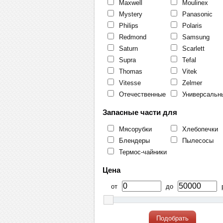
Maxwell
Moulinex
Mystery
Panasonic
Philips
Polaris
Redmond
Samsung
Saturn
Scarlett
Supra
Tefal
Thomas
Vitek
Vitesse
Zelmer
Отечественные
Универсальн
Запасные части для
Мясорубки
Хлебопечки
Блендеры
Пылесосы
Термос-чайники
Цена
от
до
р
Подобрать