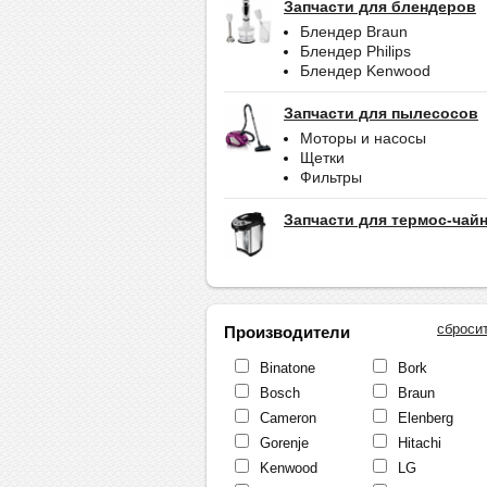
Запчасти для блендеров
Блендер Braun
Блендер Philips
Блендер Kenwood
Запчасти для пылесосов
Моторы и насосы
Щетки
Фильтры
Запчасти для термос-чай
сброси
Производители
Binatone
Bork
Bosch
Braun
Cameron
Elenberg
Gorenje
Hitachi
Kenwood
LG