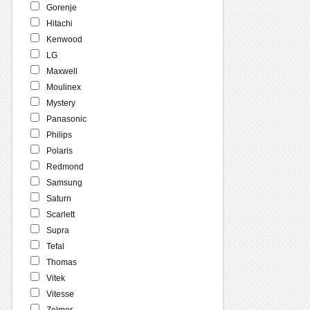
Gorenje
Hitachi
Kenwood
LG
Maxwell
Moulinex
Mystery
Panasonic
Philips
Polaris
Redmond
Samsung
Saturn
Scarlett
Supra
Tefal
Thomas
Vitek
Vitesse
Zelmer