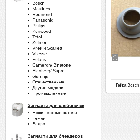
Bosch
Moulinex
Redmond
Panasonic
Philips
Kenwood
Tefal
Zelmer
Vitek и Scarlett
Vitesse
Polaris
Cameron/ Binatone
Elenberg/ Supra
Gorenje
Отечественные
←
Гайка Bosch 
Другие модели
Промышленные
Запчасти для хлебопечек
Ножи-тестомешатели
Ремни
Ведра
Запчасти для блендеров