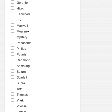
Gorenje
Hitachi
Kenwood
LG
Maxwell
Moulinex
Mystery
Panasonic
Philips
Polaris
Redmond
Samsung
Saturn
Scarlett
Supra
Tefal
Thomas
Vitek
Vitesse
Zelmer