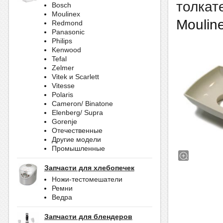
толкат
Bosch
Moulinex
Moulin
Redmond
Panasonic
Philips
Kenwood
Tefal
Zelmer
Vitek и Scarlett
Vitesse
Polaris
Cameron/ Binatone
Elenberg/ Supra
Gorenje
Отечественные
Другие модели
Промышленные
Запчасти для хлебопечек
Ножи-тестомешатели
Ремни
Ведра
Запчасти для блендеров