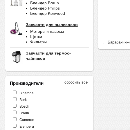
Блендер Braun
Блендер Philips
Блендер Kenwood
Запчасти для пылесосов
Моторы и насосы
Щетки
Фильтры
←
Барабанчик-п
Запчасти для термос-
чайников
сбросить все
Производители
Binatone
Bork
Bosch
Braun
Cameron
Elenberg