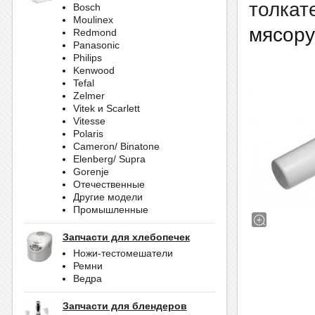
толкат
Bosch
Moulinex
мясору
Redmond
Panasonic
Philips
Kenwood
Tefal
Zelmer
Vitek и Scarlett
Vitesse
Polaris
Cameron/ Binatone
Elenberg/ Supra
Gorenje
Отечественные
Другие модели
Промышленные
Запчасти для хлебопечек
Ножи-тестомешатели
Ремни
Ведра
Запчасти для блендеров