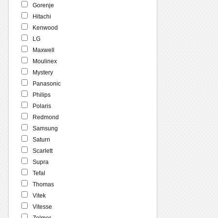
Gorenje
Hitachi
Kenwood
LG
Maxwell
Moulinex
Mystery
Panasonic
Philips
Polaris
Redmond
Samsung
Saturn
Scarlett
Supra
Tefal
Thomas
Vitek
Vitesse
Zelmer