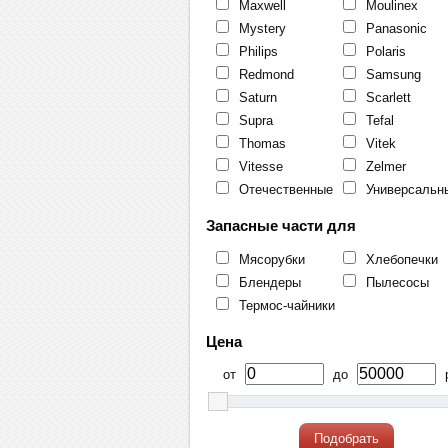
Maxwell
Moulinex
Mystery
Panasonic
Philips
Polaris
Redmond
Samsung
Saturn
Scarlett
Supra
Tefal
Thomas
Vitek
Vitesse
Zelmer
Отечественные
Универсальн
Запасные части для
Мясорубки
Хлебопечки
Блендеры
Пылесосы
Термос-чайники
Цена
от
до
р
Подобрать