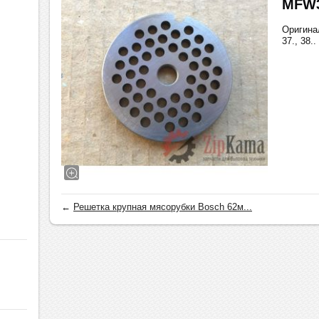
MFW3
Оригина
37., 38..
←
Решетка крупная мясорубки Bosch 62м...