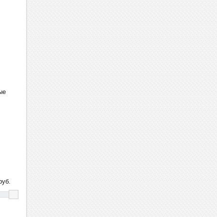
ые
уб.