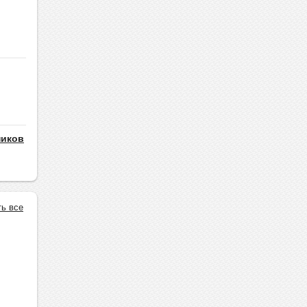
ников
ть все