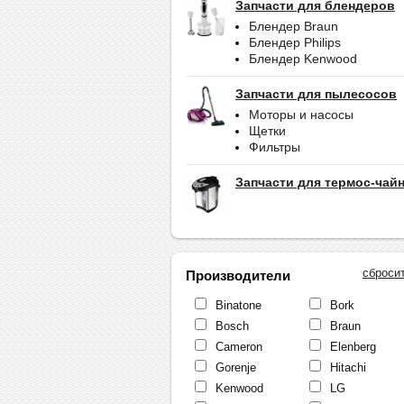
Запчасти для блендеров
Блендер Braun
Блендер Philips
Блендер Kenwood
Запчасти для пылесосов
Моторы и насосы
Щетки
Фильтры
Запчасти для термос-чай
сброси
Производители
Binatone
Bork
Bosch
Braun
Cameron
Elenberg
Gorenje
Hitachi
Kenwood
LG