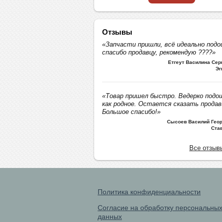
Отзывы
«Запчасти пришли, всё идеально подо
спасибо продавцу, рекомендую ????»
Етгеут Василина Се
Эг
«Товар пришел быстро. Ведерко подо
как родное. Остается сказать продав
Большое спасибо!»
Сысоев Василий Геор
Ста
Все отзыв
Политика конфиденциальности
Согласие на обработку персональны
данных