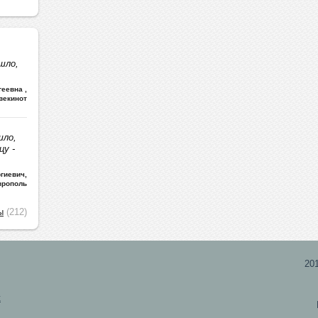
шло,
ргеевна
,
векинот
шло,
цу -
гиевич
,
врополь
ы
(212)
20
х