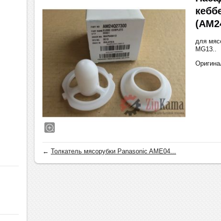
кебб
(AM2
для мяс
MG13..
Оригина
←
Толкатель мясорубки Panasonic AME04...