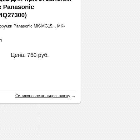
е Panasonic
4Q27300)
орубки Panasonic MK-MG15.., MK-
л
Цена:
750
руб.
Силиконовое кольцо к шнеку
→