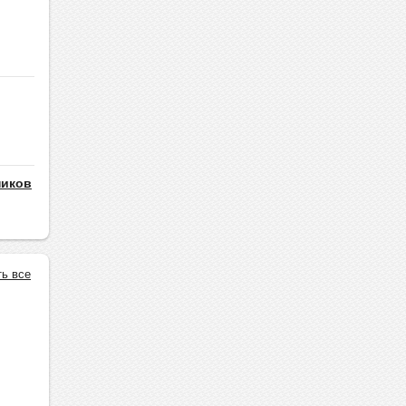
ников
ть все