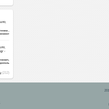
шло,
ргеевна
,
векинот
шло,
цу -
гиевич
,
врополь
ы
(212)
20
х