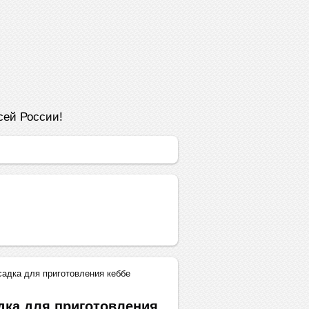
сей России!
садка для приготовления кеббе
дка для приготовления