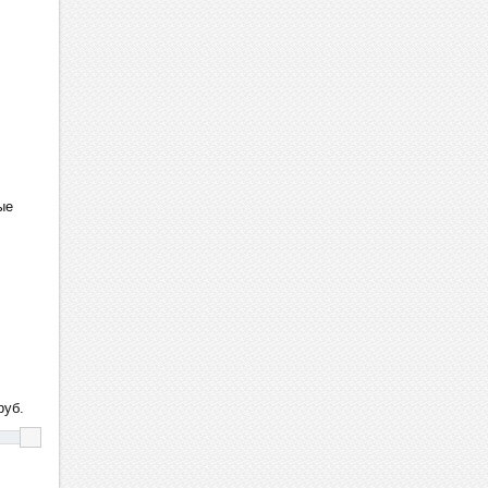
ые
уб.