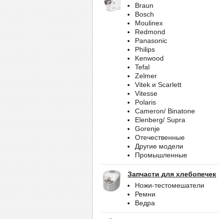
Braun
Bosch
Moulinex
Redmond
Panasonic
Philips
Kenwood
Tefal
Zelmer
Vitek и Scarlett
Vitesse
Polaris
Cameron/ Binatone
Elenberg/ Supra
Gorenje
Отечественные
Другие модели
Промышленные
Запчасти для хлебопечек
Ножи-тестомешатели
Ремни
Ведра