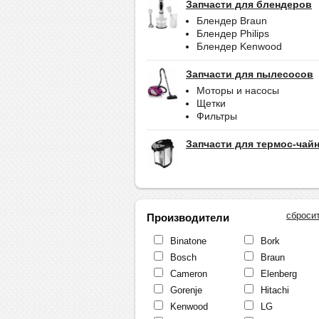
Запчасти для блендеров
Блендер Braun
Блендер Philips
Блендер Kenwood
Запчасти для пылесосов
Моторы и насосы
Щетки
Фильтры
Запчасти для термос-чай
сброси
Производители
Binatone
Bork
Bosch
Braun
Cameron
Elenberg
Gorenje
Hitachi
Kenwood
LG