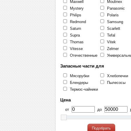
Maxwell
Moulinex
Mystery
Panasonic
Philips
Polaris
Redmond
Samsung
Saturn
Scarlett
Supra
Tefal
Thomas
Vitek
Vitesse
Zelmer
Отечественные
Универсальн
Запасные части для
Мясорубки
Хлебопечки
Блендеры
Пылесосы
Термос-чайники
Цена
от
до
р
Подобрать