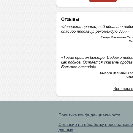
Отзывы
«Запчасти пришли, всё идеально подо
спасибо продавцу, рекомендую ????»
Етгеут Василина Се
Эг
«Товар пришел быстро. Ведерко подо
как родное. Остается сказать продав
Большое спасибо!»
Сысоев Василий Геор
Ста
Все отзыв
Политика конфиденциальности
Согласие на обработку персональны
данных