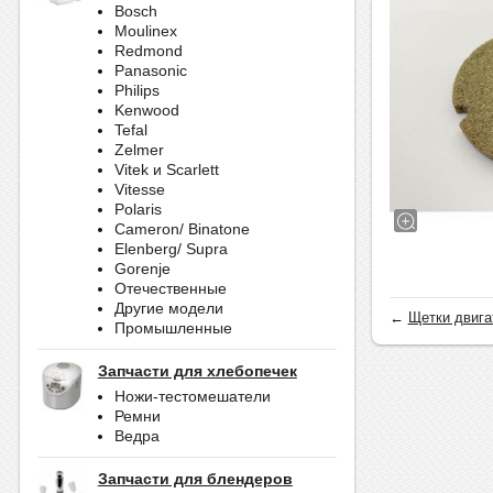
Bosch
Moulinex
Redmond
Panasonic
Philips
Kenwood
Tefal
Zelmer
Vitek и Scarlett
Vitesse
Polaris
Cameron/ Binatone
Elenberg/ Supra
Gorenje
Отечественные
Другие модели
←
Щетки двига
Промышленные
Запчасти для хлебопечек
Ножи-тестомешатели
Ремни
Ведра
Запчасти для блендеров