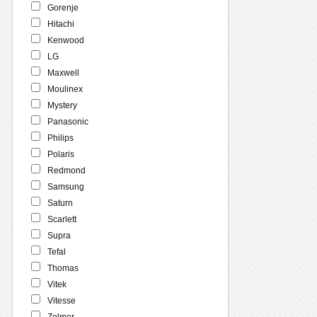
Gorenje
Hitachi
Kenwood
LG
Maxwell
Moulinex
Mystery
Panasonic
Philips
Polaris
Redmond
Samsung
Saturn
Scarlett
Supra
Tefal
Thomas
Vitek
Vitesse
Zelmer