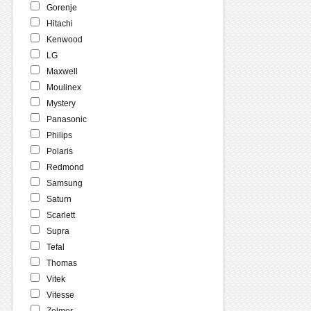
Gorenje
Hitachi
Kenwood
LG
Maxwell
Moulinex
Mystery
Panasonic
Philips
Polaris
Redmond
Samsung
Saturn
Scarlett
Supra
Tefal
Thomas
Vitek
Vitesse
Zelmer