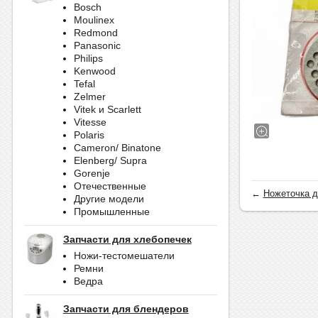
Bosch
Moulinex
Redmond
Panasonic
Philips
Kenwood
Tefal
Zelmer
Vitek и Scarlett
Vitesse
Polaris
Cameron/ Binatone
Elenberg/ Supra
Gorenje
Отечественные
←
Ножеточка д
Другие модели
Промышленные
Запчасти для хлебопечек
Ножи-тестомешатели
Ремни
Ведра
Запчасти для блендеров